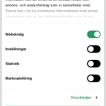
Vi har ett erbjudande för er! Detta består i ett helt
annons- och analysföretag som vi samarbetar med.
års nyttjande av Nya SIP-kollen för 10.000 kr,
Dessa kan i sin tur kombinera informationen med annan
efter en fri prova på-månad.
information som du har tillhandahållit eller som de har
samlat in när du har använt deras tjänster.
Samtyckesval
Nödvändig
Inställningar
Statistik
Marknadsföring
08 Januari 2025
”Det finns alltså pengar att tjäna”
Visa detaljer