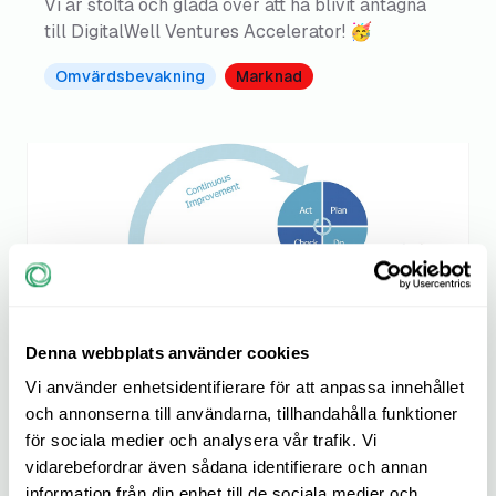
Vi är stolta och glada över att ha blivit antagna
till DigitalWell Ventures Accelerator! 🥳
Omvärdsbevakning
Marknad
Denna webbplats använder cookies
Vi använder enhetsidentifierare för att anpassa innehållet
10 Januari 2025
och annonserna till användarna, tillhandahålla funktioner
Nya (förbättrade) SIPkollen - finns i
för sociala medier och analysera vår trafik. Vi
Meligo!
vidarebefordrar även sådana identifierare och annan
information från din enhet till de sociala medier och