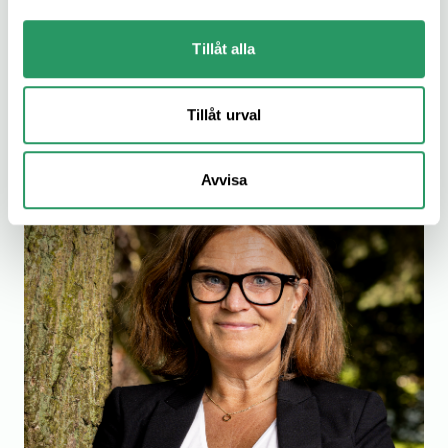
Ekonomi och utvecklingschef
Tillåt alla
Johan Edwartz
johan@meligo.se
Tillåt urval
070-652 10 06
Avvisa